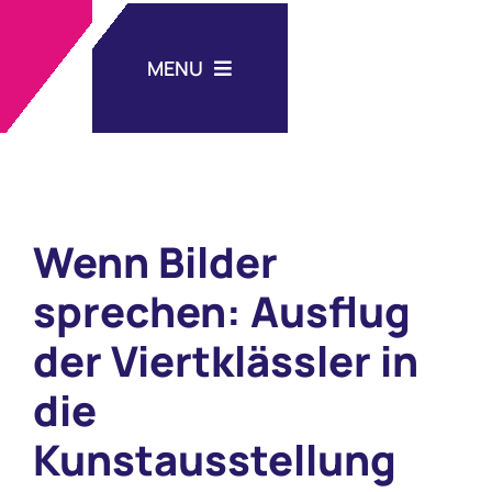
Zum
Inhalt
MENU
springen
Aktuelles
Wenn Bilder
Unsere Schule
sprechen: Ausflug
Schulleben
der Viertklässler in
Nachmittagsbetreuung
die
Kunstausstellung
Medien