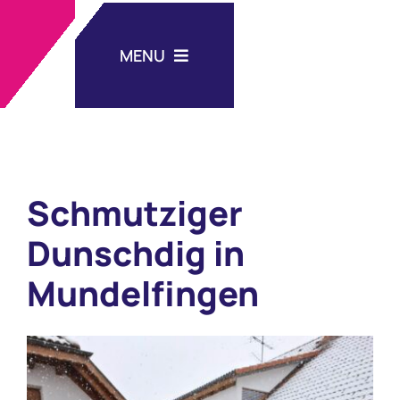
Zum
Inhalt
MENU
springen
Aktuelles
Schmutziger
Unsere Schule
Dunschdig in
Schulleben
Mundelfingen
Nachmittagsbetreuung
Zeige
grösseres
Medien