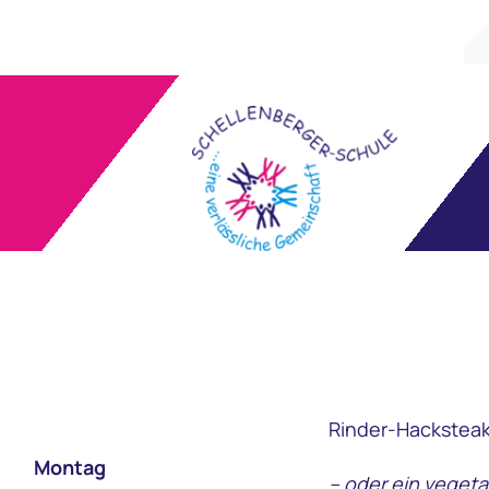
Zum
Inhalt
springen
Rinder-Hacksteak
Montag
– oder ein vegeta