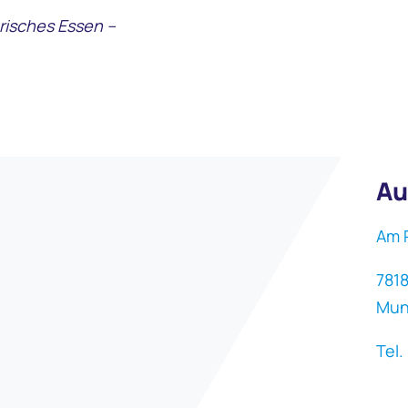
risches Essen –
Au
Am 
781
Mun
Tel.