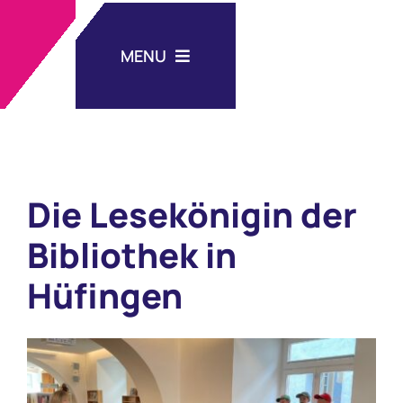
Zum
Inhalt
MENU
springen
Aktuelles
Die Lesekönigin der
Unsere Schule
Bibliothek in
Schulleben
Hüfingen
Nachmittagsbetreuung
Zeige
grösseres
Medien