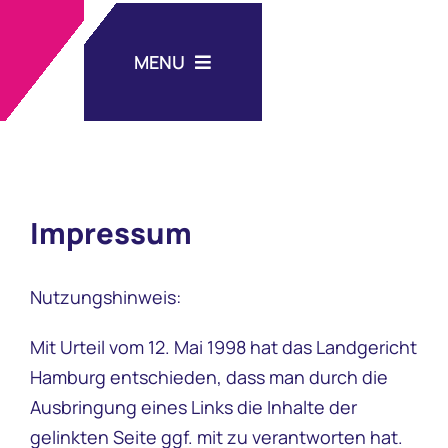
Zum
Inhalt
MENU
springen
Aktuelles
Unsere Schule
Impressum
Schulleben
Nutzungshinweis:
Mit Urteil vom 12. Mai 1998 hat das Landgericht
Nachmittagsbetreuung
Hamburg entschieden, dass man durch die
Ausbringung eines Links die Inhalte der
Medien
gelinkten Seite ggf. mit zu verantworten hat.